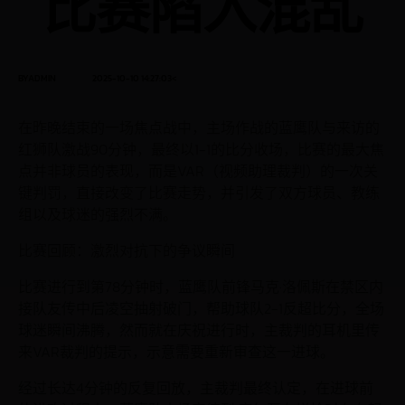
比赛陷入混乱
BYADMIN
2025-10-10 14:27:03
<
在昨晚结束的一场焦点战中，主场作战的蓝鹰队与来访的
红狮队激战90分钟，最终以1-1的比分收场，比赛的最大焦
点并非球员的表现，而是VAR（视频助理裁判）的一次关
键判罚，直接改变了比赛走势，并引发了双方球员、教练
组以及球迷的强烈不满。
比赛回顾：激烈对抗下的争议瞬间
比赛进行到第78分钟时，蓝鹰队前锋马克·洛佩斯在禁区内
接队友传中后凌空抽射破门，帮助球队2-1反超比分，全场
球迷瞬间沸腾，然而就在庆祝进行时，主裁判的耳机里传
来VAR裁判的提示，示意需要重新审查这一进球。
经过长达4分钟的反复回放，主裁判最终认定，在进球前