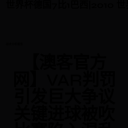
世界杯德国7比1巴西|2010 
CATEGORY
战术分析报告
【澳客官方
网】VAR判罚
引发巨大争议
关键进球被吹