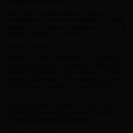
的流畅性和激情将大打折扣。”
值得一提的是，这已经是本赛季第6次出现因VAR介入而取
消关键进球的情况，而其中4次的判罚依据均为“进攻阶段
的轻微犯规”，这一趋势引发了球迷和媒体的广泛讨论：足
球是否正在因技术而失去它的本质？
双方反应：愤怒与无奈
赛后发布会上，蓝鹰队主帅莫雷诺直言：“我们尊重技术，
但今天的判罚毁了球员们90分钟的努力，如果连这样的动
作都要吹罚，那足球比赛将变成另一种运动。”而红狮队主
帅大卫·科尔曼则态度谨慎：“VAR是规则的一部分，我们接
受所有判罚结果。”但他也承认，“比赛确实因此中断了太
久。”
球迷的反应更为激烈，社交媒体上，#VAR毁了足球# 的话
题迅速登上热搜，许多球迷晒出类似争议判罚的片段，呼
吁足球管理机构重新审视VAR的使用标准。
历史对比：VAR的功与过