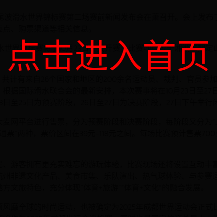
4年尾波滑水世界锦标赛第二场赛前新闻发布会在萧召开。会上发布
亮点、购票渠道等相关信息。
点击进入首页
滑水世界锦标赛将于10月23日正式开赛，比赛地点位于湘湖三期
日，共计有来自26个国家和地区的200余名运动员、裁判、官员参
根据国际滑水联合会的最新安排，本次赛事将在10月23日至27日
3日至25日为预赛阶段，26日至27日为决赛阶段，27日下午举行
大麦网平台进行售票，分为预赛阶段和决赛阶段，每阶段又分为“上
通票”两种，票价区间在39元-118元之间。每场比赛预计售票70
民、游客拥有更充实难忘的游玩体验，比赛现场还将设置互动丰
杭州非遗文化产品、美食市集、乐队演出、热气球体验、与参赛
方文旅特色，充分体现“体育+旅游”“体育+文化”的融合发展。
项风靡全球的时尚运动，也被确定为2025年成都世界运动会正式