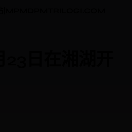
|MPMDPMTRILOGI.COM
月23日在湘湖开