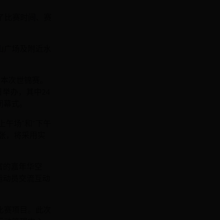
了比赛时间、赛
定山广场及附近水
加本次世锦赛。
举办，其中24
闭幕式。
午场”和“下午
0张，将采用实
富的嘉年华空
运动员交流互动
比赛项目。此次