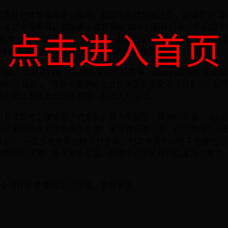
安市社会体育指导中心指导、西安市围棋协会主办，是落实“广泛
众体育全面发展，加快建设体育强国”精神的具体行动，也响应了
点击进入首页
“全民健身日”主题活动的部署要求。赛事打破年龄与性别界限，从
共有来自西安市101家机构及个人的棋手参赛。
段（级）位赛是西安市围棋协会的传统赛事，既是西安围棋普及成果
期盼的‘盛会’。”西安市围棋协会会长张雷在接受采访时表示，双
核心是让围棋走出传统赛场、贴近大众生活。
们专注思考、谨慎落子的身影，成为商圈里一道独特风景。“每次
在这里能和各地优秀棋手交流，发现自己的不足，这次能成功升
决心。”一位多次参赛的棋手分享道。初次参赛的小棋手则难掩兴
大规模的比赛，虽然有点紧张，但把平时学的技巧都发挥出来了
业全媒体记者 靳鹏返回搜狐，查看更多