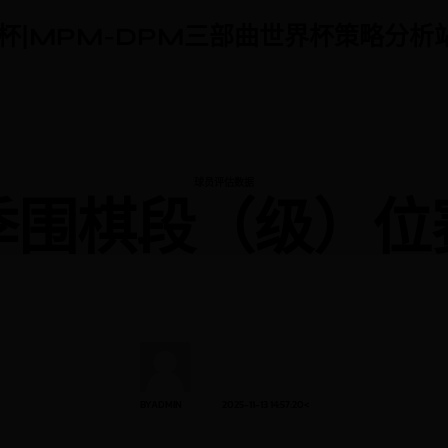
界杯|MPM-DPM三部曲世界杯策略分析站
CATEGORY
球员评估数据
季围棋段（级）位
BYADMIN
2025-11-13 14:57:20
<