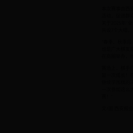
本次赛事由西
活动，促进群
关于2025年
共设7个大组，
“春季、秋季
也是广大棋友
在商圈举办，
赛场上，棋手
是一次成长！
继续学围棋的
一次参加这么
赛！”
文/图 西安报