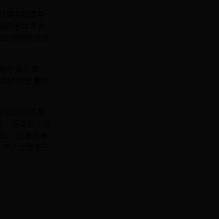
开展全民健身
陕西省体育局
级位组到段位组
的‘展示窗’，
节期间将比赛放
参加升段赛都
级，更坚定了我
奋：“这是我第
，下次还要来参